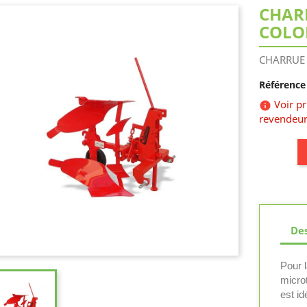
CHAR
COLO
CHARRUE 
Référence 
Voir p

revendeur
Des
Pour l
microt
est id