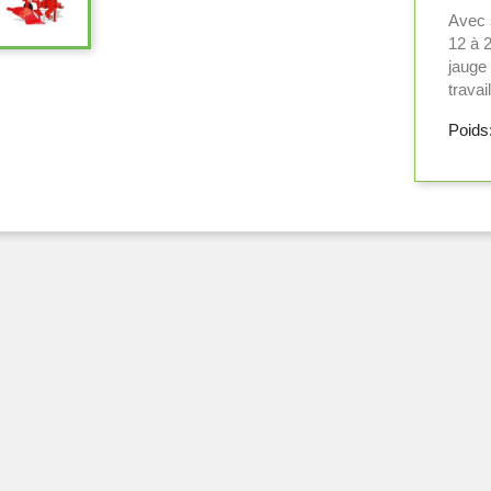
Avec s
12 à 
jauge 
travai
Poids