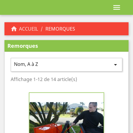


ACCUEIL
REMORQUES
Remorques
Nom, A à Z

Affichage 1-12 de 14 article(s)