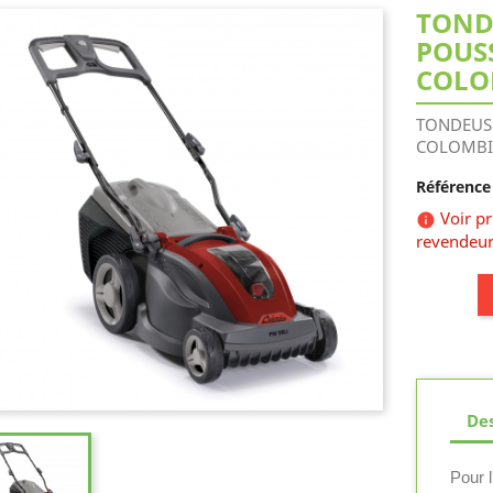
TOND
POUSS
COLO
TONDEUSE
COLOMBI
Référence 
Voir p

revendeur
Des
Pour l