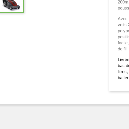
200m2
pouss
Avec 
volts
polypr
positi
facile
de fil.
Livrée
bac d
litres
batter