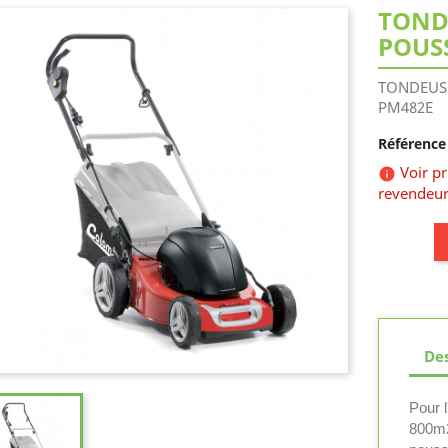
TOND
POUS
TONDEUS
PM482E
Référence 
Voir p

revendeur
Des
Pour l
800m2