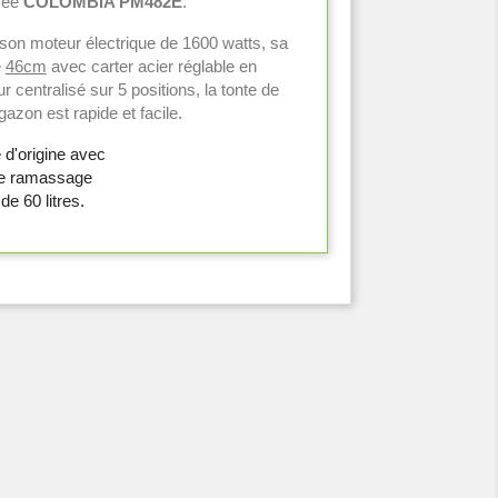
sée
COLOMBIA PM482E
.
son moteur électrique de 1600 watts, sa
e
46cm
avec carter acier réglable en
r centralisé sur 5 positions, la tonte de
gazon est rapide et facile.
 d'origine avec
e ramassage
de 60 litres.