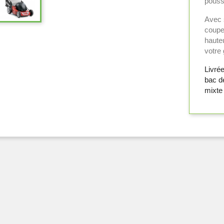
pous
Avec 
coup
hauteu
votre 
Livrée
bac d
mixte 