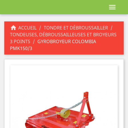


ACCUEIL
TONDRE ET DÉBROUSSAILLER
TONDEUSES, DÉBROUSSAILLEUSES ET BROYEURS
3 POINTS
GYROBROYEUR COLOMBIA
PMK150/3