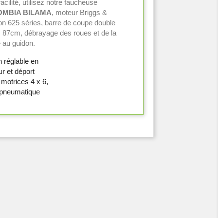
facilité, utilisez notre faucheuse
MBIA BILAMA
, moteur Briggs &
ton 625 séries, barre de coupe double
 87cm, débrayage des roues et de la
 au guidon.
n réglable en
r et déport
 motrices 4 x 6,
pneumatique