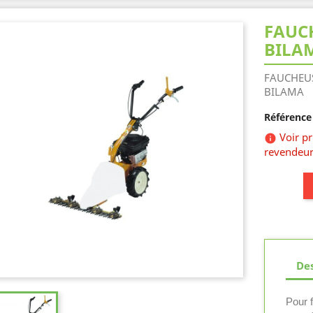
FAUC
BILA
FAUCHEU
BILAMA
Référence 
Voir p

revendeur
Des
Pour 