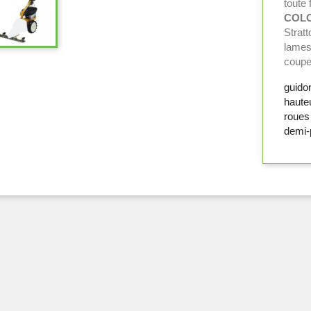
toute 
COLO
Strat
lames
coupe
guido
hauteu
roues
demi-