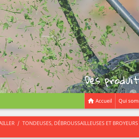
Des produit

Accueil
Qui som
AILLER
TONDEUSES, DÉBROUSSAILLEUSES ET BROYEURS 