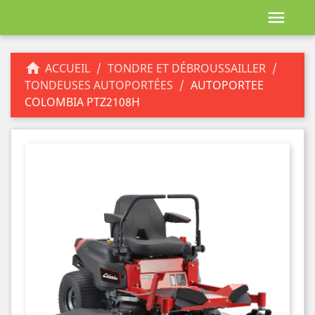


ACCUEIL
TONDRE ET DÉBROUSSAILLER
TONDEUSES AUTOPORTÉES
AUTOPORTEE
COLOMBIA PTZ2108H