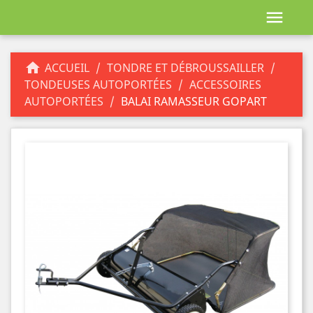


ACCUEIL
TONDRE ET DÉBROUSSAILLER
TONDEUSES AUTOPORTÉES
ACCESSOIRES
AUTOPORTÉES
BALAI RAMASSEUR GOPART