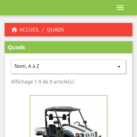


ACCUEIL
QUADS
Quads
Nom, A à Z

Affichage 1-9 de 9 article(s)